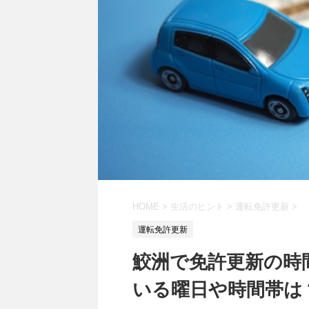
HOME
>
生活のヒント
>
運転免許更新
>
運転免許更新
鮫洲で免許更新の時
いる曜日や時間帯は