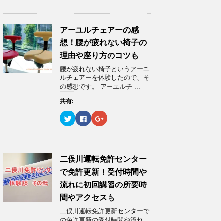
ク
e
ク
し
b
し
て
o
て
T
o
G
w
k
o
アーユルチェアーの感
i
で
o
t
共
g
想！腰が疲れない椅子の
t
有
l
e
す
e
理由や座り方のコツも
r
る
+
で
に
で
腰が疲れない椅子というアーユ
共
は
共
有
ク
有
ルチェアーを体験したので、そ
(
リ
(
の感想です。 アーユルチ ...
新
ッ
新
し
ク
し
い
し
い
共有:
ウ
て
ウ
ィ
く
ィ
ク
F
ク
ン
だ
ン
リ
a
リ
ド
さ
ド
ッ
c
ッ
ウ
い
ウ
ク
e
ク
で
(
で
し
b
し
開
新
開
て
o
て
き
し
き
T
o
G
ま
い
ま
w
k
o
二俣川運転免許センター
す
ウ
す
i
で
o
)
ィ
)
t
共
g
ン
で免許更新！受付時間や
t
有
l
ド
e
す
e
ウ
流れに初回講習の所要時
r
る
+
で
で
に
で
開
間やアクセスも
共
は
共
き
有
ク
有
ま
二俣川運転免許更新センターで
(
リ
(
す
新
ッ
新
)
の免許更新の受付時間や流れ、