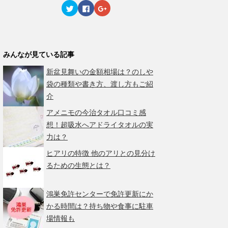
ィ
く
ィ
ク
F
ク
ン
だ
ン
リ
a
リ
ド
さ
ド
ッ
c
ッ
ウ
い
ウ
ク
e
ク
で
(
で
し
b
し
開
新
開
て
o
て
き
し
き
T
o
G
ま
い
ま
w
k
o
す
ウ
す
みんなが見ている記事
i
で
o
)
ィ
)
t
共
g
ン
t
有
l
ド
新盆見舞いの金額相場は？のしや
e
す
e
ウ
r
る
+
で
袋の種類や書き方、渡し方もご紹
で
に
で
開
共
は
共
き
介
有
ク
有
ま
(
リ
(
す
新
ッ
新
)
アメニモの今治タオル口コミ感
し
ク
し
い
し
い
想！超吸水へアドライタオルの実
ウ
て
ウ
ィ
く
ィ
力は？
ン
だ
ン
ド
さ
ド
ヒアリの特徴 他のアリとの見分け
ウ
い
ウ
で
(
で
るための生態とは？
開
新
開
き
し
き
ま
い
ま
す
ウ
す
)
ィ
)
鴻巣免許センターで免許更新にか
ン
ド
かる時間は？持ち物や食事に駐車
ウ
で
場情報も
開
き