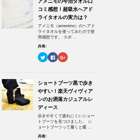
ン
w
k
o
アメニモの今治タオル口
ド
i
で
o
ウ
t
共
g
コミ感想！超吸水へアド
で
t
有
l
開
e
す
e
ライタオルの実力は？
き
r
る
+
ま
で
に
で
アメニモ（amenimo）のヘアド
す
共
は
共
)
有
ク
有
ライタオルを使ってみたので使
(
リ
(
用感想です。 スポ ...
新
ッ
新
し
ク
し
い
し
い
共有:
ウ
て
ウ
ィ
く
ィ
ク
F
ク
ン
だ
ン
リ
a
リ
ド
さ
ド
ッ
c
ッ
ウ
い
ウ
ク
e
ク
で
(
で
し
b
し
開
新
開
て
o
て
き
し
き
T
o
G
ま
い
ま
w
k
o
ショートブーツ黒で歩き
す
ウ
す
i
で
o
)
ィ
)
t
共
g
ン
やすい！楽天ヴィヴィア
t
有
l
ド
e
す
e
ウ
ンのお洒落カジュアルレ
r
る
+
で
で
に
で
開
ディース
共
は
共
き
有
ク
有
ま
歩きやすくて疲れにくいショー
(
リ
(
す
新
ッ
新
)
トブーツを見つけました。 シ
し
ク
し
ョートブーツって履くと暖 ...
い
し
い
ウ
て
ウ
ィ
く
ィ
共有:
ン
だ
ン