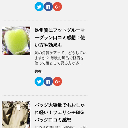
ド
さ
ド
ウ
い
ウ
ク
F
ク
で
(
で
リ
a
リ
開
新
開
ッ
c
ッ
き
し
き
ク
e
ク
ま
い
ま
し
b
し
す
ウ
す
て
o
て
)
ィ
)
T
o
G
ン
w
k
o
足角質にフットグルーマ
ド
i
で
o
ウ
t
共
g
ーグラン口コミ感想！使
で
t
有
l
開
e
す
e
い方や効果も
き
r
る
+
ま
で
に
で
足の角質ケアって、どうしてい
す
共
は
共
)
有
ク
有
ますか？ 毎晩お風呂で軽石を
(
リ
(
使って落として要る方が多 ...
新
ッ
新
し
ク
し
い
し
い
共有:
ウ
て
ウ
ィ
く
ィ
ク
F
ク
ン
だ
ン
リ
a
リ
ド
さ
ド
ッ
c
ッ
ウ
い
ウ
ク
e
ク
で
(
で
し
b
し
開
新
開
て
o
て
き
し
き
T
o
G
ま
い
ま
w
k
o
バッグ大容量でもおしゃ
す
ウ
す
i
で
o
)
ィ
)
t
共
g
ン
れ軽い！フェリシモBIG
t
有
l
ド
e
す
e
ウ
バッグ口コミ感想
r
る
+
で
で
に
で
開
お泊りや旅行にも便利な、大容