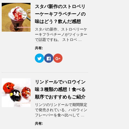
)
ィ
)
T
o
G
ン
w
k
o
スタバ新作のストロベリ
ド
i
で
o
ウ
t
共
g
ーケーキフラペチーノの
で
t
有
l
開
e
す
e
味はどう？飲んだ感想
き
r
る
+
ま
で
に
で
スタバの新作、ストロベリーケ
す
共
は
共
)
有
ク
有
ーキフラペチーノがツイッター
(
リ
(
で話題ですね。 ストロベ ...
新
ッ
新
し
ク
し
い
し
い
共有:
ウ
て
ウ
ィ
く
ィ
ク
F
ク
ン
だ
ン
リ
a
リ
ド
さ
ド
ッ
c
ッ
ウ
い
ウ
ク
e
ク
で
(
で
し
b
し
開
新
開
て
o
て
き
し
き
T
o
G
ま
い
ま
w
k
o
リンドールでハロウイン
す
ウ
す
i
で
o
)
ィ
)
t
共
g
ン
味３種類の感想！食べる
t
有
l
ド
e
す
e
ウ
順序でおすすめもご紹介
r
る
+
で
で
に
で
開
リンツのリンドールで期間限定
共
は
共
き
有
ク
有
ま
で発売されている、ハロウィン
(
リ
(
す
フレーバーを食べ比べして ...
新
ッ
新
)
し
ク
し
い
し
い
共有:
ウ
て
ウ