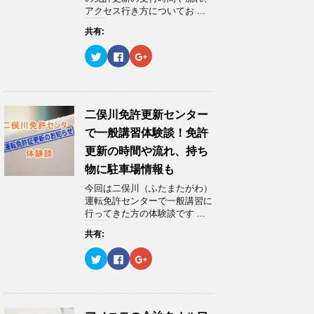
し
ク
し
アクセス行き方についてお ...
い
し
い
ウ
て
ウ
ィ
く
ィ
共有:
ン
だ
ン
ド
さ
ド
ウ
い
ウ
ク
F
ク
で
(
で
リ
a
リ
開
新
開
ッ
c
ッ
き
し
き
ク
e
ク
ま
い
ま
し
b
し
す
ウ
す
て
o
て
)
ィ
)
T
o
G
ン
w
k
o
二俣川免許更新センター
ド
i
で
o
ウ
t
共
g
で一般講習体験談！免許
で
t
有
l
開
e
す
e
更新の時間や流れ、持ち
き
r
る
+
ま
で
に
で
物に駐車場情報も
す
共
は
共
)
有
ク
有
今回は二俣川（ふたまたがわ）
(
リ
(
新
ッ
新
運転免許センターで一般講習に
し
ク
し
行ってきた方の体験談です ...
い
し
い
ウ
て
ウ
ィ
く
ィ
共有:
ン
だ
ン
ド
さ
ド
ウ
い
ウ
ク
F
ク
で
(
で
リ
a
リ
開
新
開
ッ
c
ッ
き
し
き
ク
e
ク
ま
い
ま
し
b
し
す
ウ
す
て
o
て
)
ィ
)
T
o
G