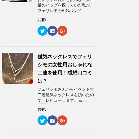
共
は
共
き
有
ク
有
ま
量のバッグを探していた私が、
(
リ
(
す
フェリシモのBIGバッグ ...
新
ッ
新
)
し
ク
し
い
し
い
共有:
ウ
て
ウ
ィ
く
ィ
ク
F
ク
ン
だ
ン
リ
a
リ
ド
さ
ド
ッ
c
ッ
ウ
い
ウ
ク
e
ク
で
(
で
し
b
し
開
新
開
て
o
て
き
し
き
T
o
G
ま
い
ま
w
k
o
磁気ネックレスでフェリ
す
ウ
す
i
で
o
)
ィ
)
t
共
g
ン
シモの女性用おしゃれな
t
有
l
ド
e
す
e
ウ
二連を使用！感想口コミ
r
る
+
で
で
に
で
開
は？
共
は
共
き
有
ク
有
ま
フェリシモさんからイベントで
(
リ
(
す
新
ッ
新
)
二連磁気ネックレスを頂いたの
し
ク
し
で、レビューします。 & ...
い
し
い
ウ
て
ウ
ィ
く
ィ
共有:
ン
だ
ン
ド
さ
ド
ウ
い
ウ
ク
F
ク
で
(
で
リ
a
リ
開
新
開
ッ
c
ッ
き
し
き
ク
e
ク
ま
い
ま
し
b
し
す
ウ
す
て
o
て