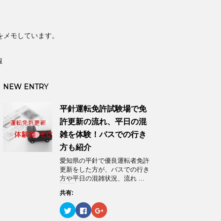
をメモしています。
報
NEW ENTRY
平針運転免許試験場で免
許更新の流れ、平日の混
雑を体験！バスでの行き
方も紹介
愛知県の平針で優良運転者免許
更新をした方が、バスでの行き
方や平日の混雑状況、流れ ...
共有:
ク
F
ク
リ
a
リ
ッ
c
ッ