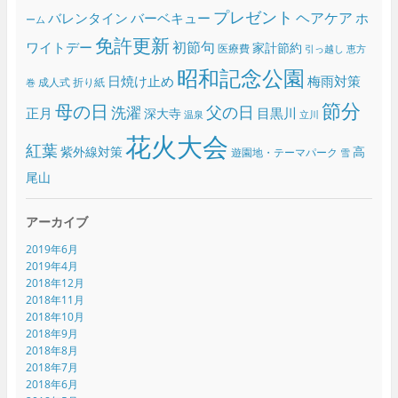
プレゼント
ヘアケア
バレンタイン
バーベキュー
ホ
ーム
免許更新
初節句
ワイトデー
家計節約
医療費
引っ越し
恵方
昭和記念公園
日焼け止め
梅雨対策
成人式
折り紙
巻
節分
母の日
父の日
洗濯
正月
目黒川
深大寺
温泉
立川
花火大会
紅葉
紫外線対策
高
遊園地・テーマパーク
雪
尾山
アーカイブ
2019年6月
2019年4月
2018年12月
2018年11月
2018年10月
2018年9月
2018年8月
2018年7月
2018年6月