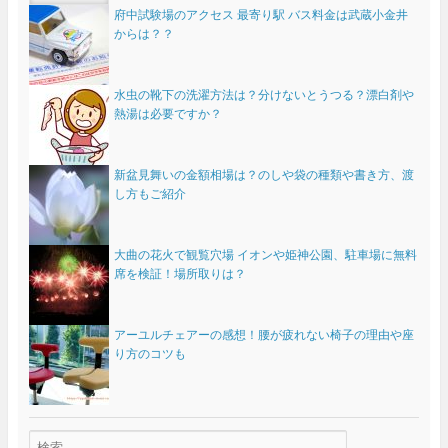
府中試験場のアクセス 最寄り駅 バス料金は武蔵小金井
からは？？
水虫の靴下の洗濯方法は？分けないとうつる？漂白剤や
熱湯は必要ですか？
新盆見舞いの金額相場は？のしや袋の種類や書き方、渡
し方もご紹介
大曲の花火で観覧穴場 イオンや姫神公園、駐車場に無料
席を検証！場所取りは？
アーユルチェアーの感想！腰が疲れない椅子の理由や座
り方のコツも