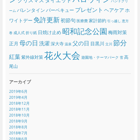
クリスマス
ダイエット
ハンドクリ
プレゼント
ヘアケア
バレンタイン
バーベキュー
ホ
ーム
免許更新
初節句
ワイトデー
家計節約
医療費
引っ越し
恵方
昭和記念公園
日焼け止め
梅雨対策
成人式
折り紙
巻
節分
母の日
父の日
洗濯
正月
目黒川
深大寺
温泉
立川
花火大会
紅葉
紫外線対策
高
遊園地・テーマパーク
雪
尾山
アーカイブ
2019年6月
2019年4月
2018年12月
2018年11月
2018年10月
2018年9月
2018年8月
2018年7月
2018年6月