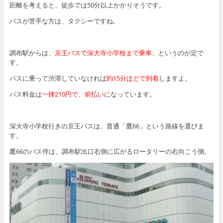
距離を考えると、徒歩では50分以上かかりそうです。
バスが苦手な方は、タクシーですね。
調布駅からは、
京王バスで深大寺小学校まで乗車
、というのが定で
す。
バスに乗って渋滞していなければ
約15分ほどで到着
しますよ。
バス料金は
一律210円で、前払い
になっています。
深大寺小学校行きの京王バスは、普通「鷹66」という路線を選びま
す。
鷹66のバス停は、調布駅出口右側に広がるロータリーの右向こう側。