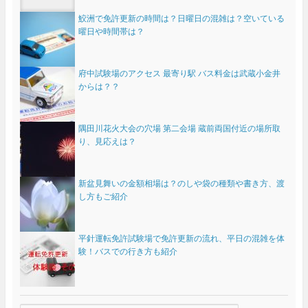
鮫洲で免許更新の時間は？日曜日の混雑は？空いている
曜日や時間帯は？
府中試験場のアクセス 最寄り駅 バス料金は武蔵小金井
からは？？
隅田川花火大会の穴場 第二会場 蔵前両国付近の場所取
り、見応えは？
新盆見舞いの金額相場は？のしや袋の種類や書き方、渡
し方もご紹介
平針運転免許試験場で免許更新の流れ、平日の混雑を体
験！バスでの行き方も紹介