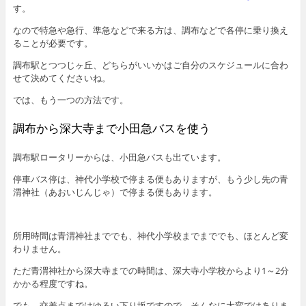
す。
なので特急や急行、準急などで来る方は、調布などで各停に乗り換え
ることが必要です。
調布駅とつつじヶ丘、どちらがいいかはご自分のスケジュールに合わ
せて決めてくださいね。
では、もう一つの方法です。
調布から深大寺まで小田急バスを使う
調布駅ロータリーからは、小田急バスも出ています。
停車バス停は、神代小学校で停まる便もありますが、もう少し先の青
渭神社（あおいじんじゃ）で停まる便もあります。
所用時間は青渭神社まででも、神代小学校までまででも、ほとんど変
わりません。
ただ青渭神社から深大寺までの時間は、深大寺小学校からより1～2分
かかる程度ですね。
でも、交差点まではゆるい下り坂ですので、そんなに大変ではありま