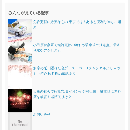
みんなが見ている記事
免許更新に必要なもの 東京では？あると便利な物もご紹
介
小田原警察署で免許更新の流れや駐車場の注意点、最寄
り駅やアクセスも
多摩の桜 隠れた名所 スーパ―Ｊチャンネルより４つ
をご紹介 松月桜の追記あり
大曲の花火で観覧穴場 イオンや姫神公園、駐車場に無料
席を検証！場所取りは？
お問い合せ