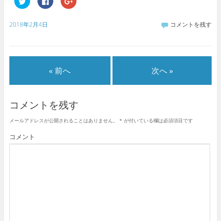
リ
a
リ
ッ
c
ッ
ク
e
ク
し
b
し
2018年2月4日
コメントを残す
て
o
て
T
o
G
w
k
o
i
で
o
t
共
g
t
有
l
e
す
e
« 前へ
次へ »
r
る
+
で
に
で
共
は
共
有
ク
有
(
リ
(
新
ッ
新
コメントを残す
し
ク
し
い
し
い
ウ
て
ウ
メールアドレスが公開されることはありません。
*
が付いている欄は必須項目です
ィ
く
ィ
ン
だ
ン
ド
さ
ド
コメント
ウ
い
ウ
で
(
で
開
新
開
き
し
き
ま
い
ま
す
ウ
す
)
ィ
)
ン
ド
ウ
で
開
き
ま