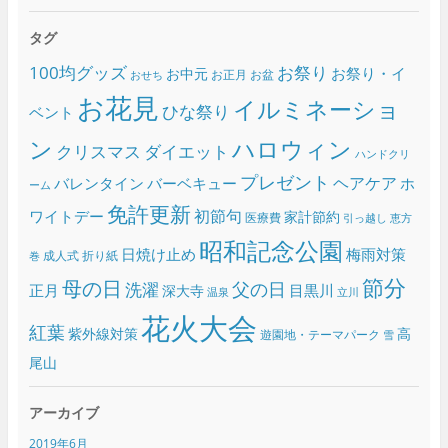
タグ
100均グッズ
お祭り
お祭り・イ
お中元
お正月
お盆
おせち
お花見
イルミネーショ
ひな祭り
ベント
ン
ハロウィン
クリスマス
ダイエット
ハンドクリ
プレゼント
ヘアケア
バレンタイン
バーベキュー
ホ
ーム
免許更新
初節句
ワイトデー
家計節約
医療費
引っ越し
恵方
昭和記念公園
日焼け止め
梅雨対策
成人式
折り紙
巻
節分
母の日
父の日
洗濯
正月
目黒川
深大寺
温泉
立川
花火大会
紅葉
紫外線対策
高
遊園地・テーマパーク
雪
尾山
アーカイブ
2019年6月