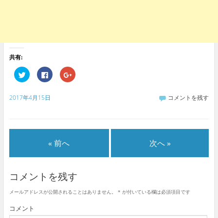
共有:
ク
F
ク
リ
a
リ
ッ
c
ッ
ク
e
ク
し
b
し
2017年4月15日
コメントを残す
て
o
て
T
o
G
w
k
o
i
で
o
t
共
g
t
有
l
e
す
e
« 前へ
次へ »
r
る
+
で
に
で
共
は
共
有
ク
有
(
リ
(
新
ッ
新
コメントを残す
し
ク
し
い
し
い
ウ
て
ウ
メールアドレスが公開されることはありません。
*
が付いている欄は必須項目です
ィ
く
ィ
ン
だ
ン
ド
さ
ド
コメント
ウ
い
ウ