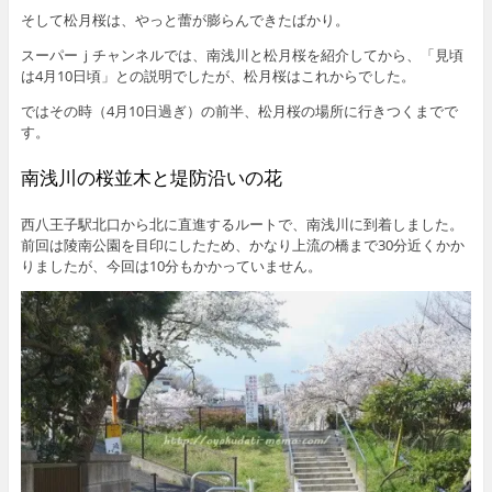
そして松月桜は、やっと蕾が膨らんできたばかり。
スーパーｊチャンネルでは、南浅川と松月桜を紹介してから、「見頃
は4月10日頃」との説明でしたが、松月桜はこれからでした。
ではその時（4月10日過ぎ）の前半、松月桜の場所に行きつくまでで
す。
南浅川の桜並木と堤防沿いの花
西八王子駅北口から北に直進するルートで、南浅川に到着しました。
前回は陵南公園を目印にしたため、かなり上流の橋まで30分近くかか
りましたが、今回は10分もかかっていません。