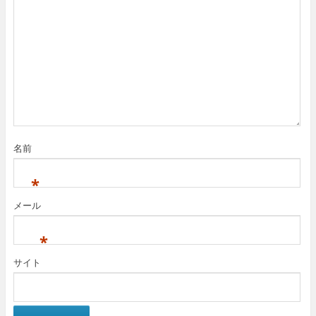
で
(
で
開
新
開
き
し
き
ま
い
ま
す
ウ
す
)
ィ
)
ン
ド
ウ
で
開
き
ま
す
)
名前
*
メール
*
サイト