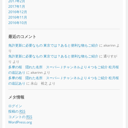
2017年2月
2017年1月
2016年12月
2016年11月
2016年10月
最近のコメント
免許更新に必要なもの 東京では？あると便利な物もご紹介
に
akarinn
よ
り
免許更新に必要なもの 東京では？あると便利な物もご紹介
に
通りすが
り
より
多摩の桜 隠れた名所 スーパ―Ｊチャンネルより４つをご紹介 松月桜
の追記あり
に
akarinn
より
多摩の桜 隠れた名所 スーパ―Ｊチャンネルより４つをご紹介 松月桜
の追記あり
に
永山 裕之
より
メタ情報
ログイン
投稿の
RSS
コメントの
RSS
WordPress.org