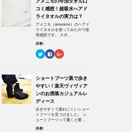
ン
w
k
o
アメニモの今治タオル口
ド
i
で
o
ウ
t
共
g
コミ感想！超吸水へアド
で
t
有
l
開
e
す
e
ライタオルの実力は？
き
r
る
+
ま
で
に
で
アメニモ（amenimo）のヘアド
す
共
は
共
)
有
ク
有
ライタオルを使ってみたので使
(
リ
(
用感想です。 スポ ...
新
ッ
新
し
ク
し
い
し
い
共有:
ウ
て
ウ
ィ
く
ィ
ク
F
ク
ン
だ
ン
リ
a
リ
ド
さ
ド
ッ
c
ッ
ウ
い
ウ
ク
e
ク
で
(
で
し
b
し
開
新
開
て
o
て
き
し
き
T
o
G
ま
い
ま
w
k
o
ショートブーツ黒で歩き
す
ウ
す
i
で
o
)
ィ
)
t
共
g
ン
やすい！楽天ヴィヴィア
t
有
l
ド
e
す
e
ウ
ンのお洒落カジュアルレ
r
る
+
で
で
に
で
開
ディース
共
は
共
き
有
ク
有
ま
歩きやすくて疲れにくいショー
(
リ
(
す
新
ッ
新
)
トブーツを見つけました。 シ
し
ク
し
ョートブーツって履くと暖 ...
い
し
い
ウ
て
ウ
ィ
く
ィ
共有:
ン
だ
ン