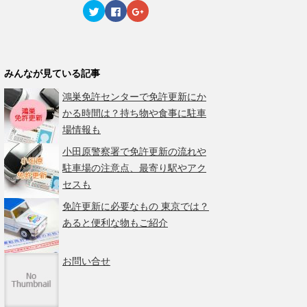
ィ
く
ィ
ク
F
ク
ン
だ
ン
リ
a
リ
ド
さ
ド
ッ
c
ッ
ウ
い
ウ
ク
e
ク
で
(
で
し
b
し
開
新
開
て
o
て
き
し
き
T
o
G
ま
い
ま
w
k
o
す
ウ
す
みんなが見ている記事
i
で
o
)
ィ
)
t
共
g
ン
t
有
l
ド
鴻巣免許センターで免許更新にか
e
す
e
ウ
r
る
+
で
かる時間は？持ち物や食事に駐車
で
に
で
開
共
は
共
き
場情報も
有
ク
有
ま
(
リ
(
す
新
ッ
新
)
小田原警察署で免許更新の流れや
し
ク
し
い
し
い
駐車場の注意点、最寄り駅やアク
ウ
て
ウ
ィ
く
ィ
セスも
ン
だ
ン
ド
さ
ド
免許更新に必要なもの 東京では？
ウ
い
ウ
で
(
で
あると便利な物もご紹介
開
新
開
き
し
き
ま
い
ま
す
ウ
す
)
ィ
)
お問い合せ
ン
ド
ウ
で
開
き