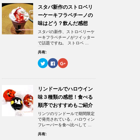
)
ィ
)
T
o
G
ン
w
k
o
スタバ新作のストロベリ
ド
i
で
o
ウ
t
共
g
ーケーキフラペチーノの
で
t
有
l
開
e
す
e
味はどう？飲んだ感想
き
r
る
+
ま
で
に
で
スタバの新作、ストロベリーケ
す
共
は
共
)
有
ク
有
ーキフラペチーノがツイッター
(
リ
(
で話題ですね。 ストロベ ...
新
ッ
新
し
ク
し
い
し
い
共有:
ウ
て
ウ
ィ
く
ィ
ク
F
ク
ン
だ
ン
リ
a
リ
ド
さ
ド
ッ
c
ッ
ウ
い
ウ
ク
e
ク
で
(
で
し
b
し
開
新
開
て
o
て
き
し
き
T
o
G
ま
い
ま
w
k
o
リンドールでハロウイン
す
ウ
す
i
で
o
)
ィ
)
t
共
g
ン
味３種類の感想！食べる
t
有
l
ド
e
す
e
ウ
順序でおすすめもご紹介
r
る
+
で
で
に
で
開
リンツのリンドールで期間限定
共
は
共
き
有
ク
有
ま
で発売されている、ハロウィン
(
リ
(
す
フレーバーを食べ比べして ...
新
ッ
新
)
し
ク
し
い
し
い
共有:
ウ
て
ウ