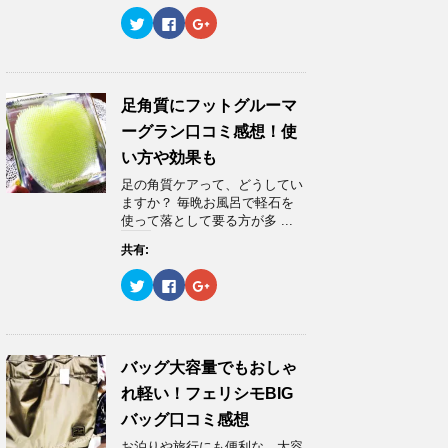
ド
さ
ド
ウ
い
ウ
ク
F
ク
で
(
で
リ
a
リ
開
新
開
ッ
c
ッ
き
し
き
ク
e
ク
ま
い
ま
し
b
し
す
ウ
す
て
o
て
)
ィ
)
T
o
G
ン
w
k
o
足角質にフットグルーマ
ド
i
で
o
ウ
t
共
g
ーグラン口コミ感想！使
で
t
有
l
開
e
す
e
い方や効果も
き
r
る
+
ま
で
に
で
足の角質ケアって、どうしてい
す
共
は
共
)
有
ク
有
ますか？ 毎晩お風呂で軽石を
(
リ
(
使って落として要る方が多 ...
新
ッ
新
し
ク
し
い
し
い
共有:
ウ
て
ウ
ィ
く
ィ
ク
F
ク
ン
だ
ン
リ
a
リ
ド
さ
ド
ッ
c
ッ
ウ
い
ウ
ク
e
ク
で
(
で
し
b
し
開
新
開
て
o
て
き
し
き
T
o
G
ま
い
ま
w
k
o
バッグ大容量でもおしゃ
す
ウ
す
i
で
o
)
ィ
)
t
共
g
ン
れ軽い！フェリシモBIG
t
有
l
ド
e
す
e
ウ
バッグ口コミ感想
r
る
+
で
で
に
で
開
お泊りや旅行にも便利な、大容