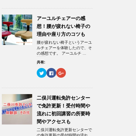
ク
e
ク
し
b
し
て
o
て
T
o
G
w
k
o
アーユルチェアーの感
i
で
o
t
共
g
想！腰が疲れない椅子の
t
有
l
e
す
e
理由や座り方のコツも
r
る
+
で
に
で
腰が疲れない椅子というアーユ
共
は
共
有
ク
有
ルチェアーを体験したので、そ
(
リ
(
の感想です。 アーユルチ ...
新
ッ
新
し
ク
し
い
し
い
共有:
ウ
て
ウ
ィ
く
ィ
ク
F
ク
ン
だ
ン
リ
a
リ
ド
さ
ド
ッ
c
ッ
ウ
い
ウ
ク
e
ク
で
(
で
し
b
し
開
新
開
て
o
て
き
し
き
T
o
G
ま
い
ま
w
k
o
二俣川運転免許センター
す
ウ
す
i
で
o
)
ィ
)
t
共
g
ン
で免許更新！受付時間や
t
有
l
ド
e
す
e
ウ
流れに初回講習の所要時
r
る
+
で
で
に
で
開
間やアクセスも
共
は
共
き
有
ク
有
ま
二俣川運転免許更新センターで
(
リ
(
す
新
ッ
新
)
の免許更新の受付時間や流れ、