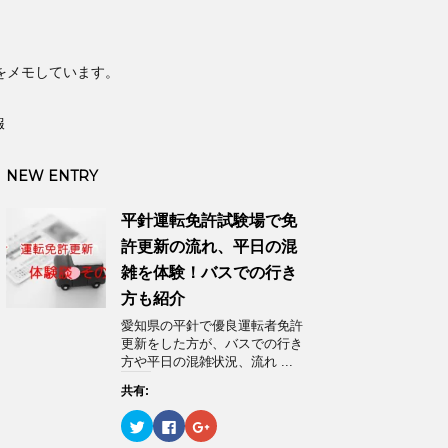
をメモしています。
報
NEW ENTRY
平針運転免許試験場で免
許更新の流れ、平日の混
雑を体験！バスでの行き
方も紹介
愛知県の平針で優良運転者免許
更新をした方が、バスでの行き
方や平日の混雑状況、流れ ...
共有:
ク
F
ク
リ
a
リ
ッ
c
ッ