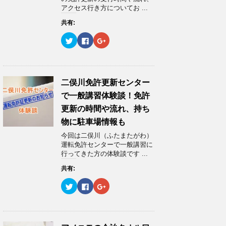
し
ク
し
アクセス行き方についてお ...
い
し
い
ウ
て
ウ
ィ
く
ィ
共有:
ン
だ
ン
ド
さ
ド
ウ
い
ウ
ク
F
ク
で
(
で
リ
a
リ
開
新
開
ッ
c
ッ
き
し
き
ク
e
ク
ま
い
ま
し
b
し
す
ウ
す
て
o
て
)
ィ
)
T
o
G
ン
w
k
o
二俣川免許更新センター
ド
i
で
o
ウ
t
共
g
で一般講習体験談！免許
で
t
有
l
開
e
す
e
更新の時間や流れ、持ち
き
r
る
+
ま
で
に
で
物に駐車場情報も
す
共
は
共
)
有
ク
有
今回は二俣川（ふたまたがわ）
(
リ
(
新
ッ
新
運転免許センターで一般講習に
し
ク
し
行ってきた方の体験談です ...
い
し
い
ウ
て
ウ
ィ
く
ィ
共有:
ン
だ
ン
ド
さ
ド
ウ
い
ウ
ク
F
ク
で
(
で
リ
a
リ
開
新
開
ッ
c
ッ
き
し
き
ク
e
ク
ま
い
ま
し
b
し
す
ウ
す
て
o
て
)
ィ
)
T
o
G