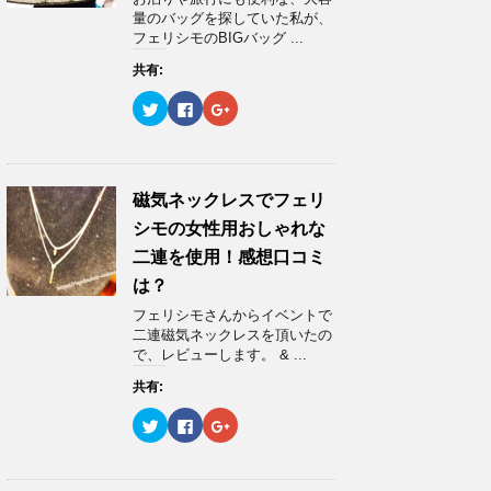
共
は
共
き
有
ク
有
ま
量のバッグを探していた私が、
(
リ
(
す
フェリシモのBIGバッグ ...
新
ッ
新
)
し
ク
し
い
し
い
共有:
ウ
て
ウ
ィ
く
ィ
ク
F
ク
ン
だ
ン
リ
a
リ
ド
さ
ド
ッ
c
ッ
ウ
い
ウ
ク
e
ク
で
(
で
し
b
し
開
新
開
て
o
て
き
し
き
T
o
G
ま
い
ま
w
k
o
磁気ネックレスでフェリ
す
ウ
す
i
で
o
)
ィ
)
t
共
g
ン
シモの女性用おしゃれな
t
有
l
ド
e
す
e
ウ
二連を使用！感想口コミ
r
る
+
で
で
に
で
開
は？
共
は
共
き
有
ク
有
ま
フェリシモさんからイベントで
(
リ
(
す
新
ッ
新
)
二連磁気ネックレスを頂いたの
し
ク
し
で、レビューします。 & ...
い
し
い
ウ
て
ウ
ィ
く
ィ
共有:
ン
だ
ン
ド
さ
ド
ウ
い
ウ
ク
F
ク
で
(
で
リ
a
リ
開
新
開
ッ
c
ッ
き
し
き
ク
e
ク
ま
い
ま
し
b
し
す
ウ
す
て
o
て