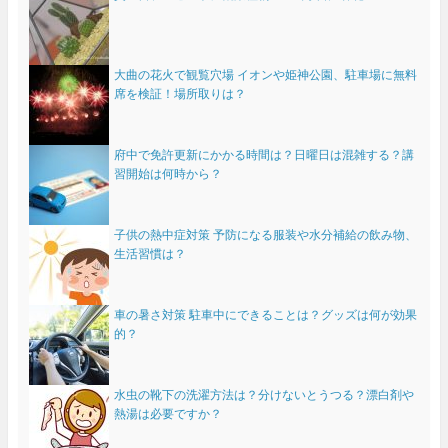
大曲の花火で観覧穴場 イオンや姫神公園、駐車場に無料
席を検証！場所取りは？
府中で免許更新にかかる時間は？日曜日は混雑する？講
習開始は何時から？
子供の熱中症対策 予防になる服装や水分補給の飲み物、
生活習慣は？
車の暑さ対策 駐車中にできることは？グッズは何が効果
的？
水虫の靴下の洗濯方法は？分けないとうつる？漂白剤や
熱湯は必要ですか？