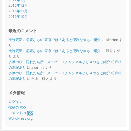
2016年12月
2016年11月
2016年10月
最近のコメント
免許更新に必要なもの 東京では？あると便利な物もご紹介
に
akarinn
よ
り
免許更新に必要なもの 東京では？あると便利な物もご紹介
に
通りすが
り
より
多摩の桜 隠れた名所 スーパ―Ｊチャンネルより４つをご紹介 松月桜
の追記あり
に
akarinn
より
多摩の桜 隠れた名所 スーパ―Ｊチャンネルより４つをご紹介 松月桜
の追記あり
に
永山 裕之
より
メタ情報
ログイン
投稿の
RSS
コメントの
RSS
WordPress.org