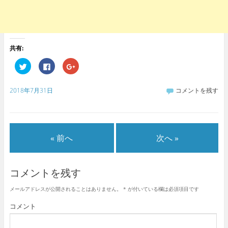
共有:
ク
F
ク
リ
a
リ
ッ
c
ッ
ク
e
ク
し
b
し
2018年7月31日
コメントを残す
て
o
て
T
o
G
w
k
o
i
で
o
t
共
g
t
有
l
e
す
e
« 前へ
次へ »
r
る
+
で
に
で
共
は
共
有
ク
有
(
リ
(
新
ッ
新
コメントを残す
し
ク
し
い
し
い
ウ
て
ウ
メールアドレスが公開されることはありません。
*
が付いている欄は必須項目です
ィ
く
ィ
ン
だ
ン
ド
さ
ド
コメント
ウ
い
ウ
で
(
で
開
新
開