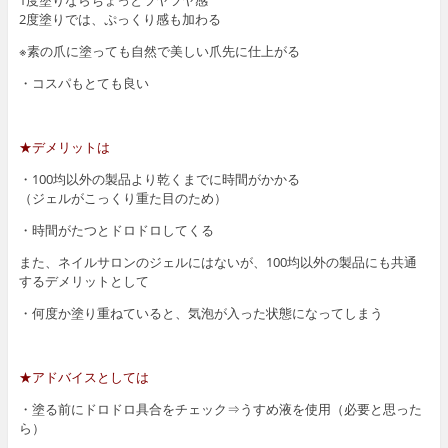
1度塗りならちょっとツヤツヤ感
2度塗りでは、ぷっくり感も加わる
※素の爪に塗っても自然で美しい爪先に仕上がる
・コスパもとても良い
★デメリットは
・100均以外の製品より乾くまでに時間がかかる
（ジェルがこっくり重た目のため）
・時間がたつとドロドロしてくる
また、ネイルサロンのジェルにはないが、100均以外の製品にも共通
するデメリットとして
・何度か塗り重ねていると、気泡が入った状態になってしまう
★アドバイスとしては
・塗る前にドロドロ具合をチェック⇒うすめ液を使用（必要と思った
ら）