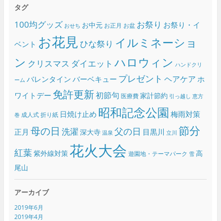
タグ
100均グッズ
お祭り
お祭り・イ
お中元
お正月
お盆
おせち
お花見
イルミネーショ
ひな祭り
ベント
ン
ハロウィン
クリスマス
ダイエット
ハンドクリ
プレゼント
ヘアケア
バレンタイン
バーベキュー
ホ
ーム
免許更新
初節句
ワイトデー
家計節約
医療費
引っ越し
恵方
昭和記念公園
日焼け止め
梅雨対策
成人式
折り紙
巻
節分
母の日
父の日
洗濯
正月
目黒川
深大寺
温泉
立川
花火大会
紅葉
紫外線対策
高
遊園地・テーマパーク
雪
尾山
アーカイブ
2019年6月
2019年4月