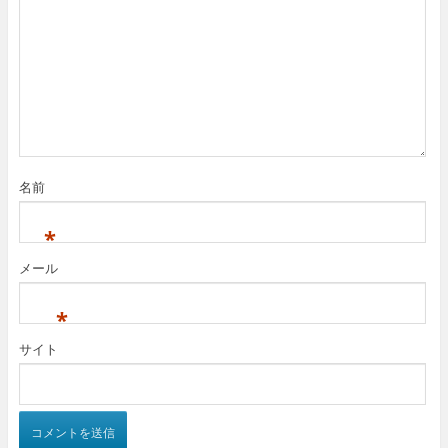
き
し
き
ま
い
ま
す
ウ
す
)
ィ
)
ン
ド
ウ
で
開
き
ま
す
)
名前
*
メール
*
サイト