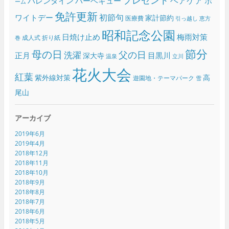
ヘアケア
バレンタイン
バーベキュー
ホ
ーム
免許更新
初節句
ワイトデー
家計節約
医療費
引っ越し
恵方
昭和記念公園
日焼け止め
梅雨対策
成人式
折り紙
巻
節分
母の日
父の日
洗濯
正月
目黒川
深大寺
温泉
立川
花火大会
紅葉
紫外線対策
高
遊園地・テーマパーク
雪
尾山
アーカイブ
2019年6月
2019年4月
2018年12月
2018年11月
2018年10月
2018年9月
2018年8月
2018年7月
2018年6月
2018年5月