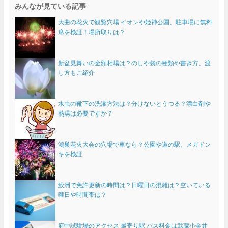
みんなが見ている記事
大曲の花火で観覧穴場 イオンや姫神公園、駐車場に無料
席を検証！場所取りは？
新盆見舞いの金額相場は？のしや袋の種類や書き方、渡
し方もご紹介
水虫の靴下の洗濯方法は？分けないとうつる？漂白剤や
熱湯は必要ですか？
鴻巣花火大会の穴場で車なら？公園や道の駅、メガドン
キを検証
鮫洲で免許更新の時間は？日曜日の混雑は？空いている
曜日や時間帯は？
府中試験場のアクセス 最寄り駅 バス料金は武蔵小金井