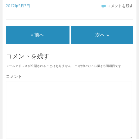
ク
e
ク
し
b
し
2017年5月3日
コメントを残す
て
o
て
T
o
G
w
k
o
i
で
o
t
共
g
t
有
l
e
す
e
« 前へ
次へ »
r
る
+
で
に
で
共
は
共
有
ク
有
(
リ
(
新
ッ
新
コメントを残す
し
ク
し
い
し
い
ウ
て
ウ
メールアドレスが公開されることはありません。
*
が付いている欄は必須項目です
ィ
く
ィ
ン
だ
ン
ド
さ
ド
コメント
ウ
い
ウ
で
(
で
開
新
開
き
し
き
ま
い
ま
す
ウ
す
)
ィ
)
ン
ド
ウ
で
開
き
ま
す
)