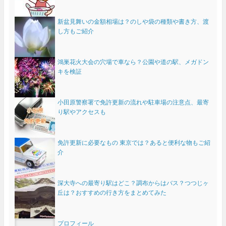
新盆見舞いの金額相場は？のしや袋の種類や書き方、渡
し方もご紹介
鴻巣花火大会の穴場で車なら？公園や道の駅、メガドン
キを検証
小田原警察署で免許更新の流れや駐車場の注意点、最寄
り駅やアクセスも
免許更新に必要なもの 東京では？あると便利な物もご紹
介
深大寺への最寄り駅はどこ？調布からはバス？つつじヶ
丘は？おすすめの行き方をまとめてみた
プロフィール