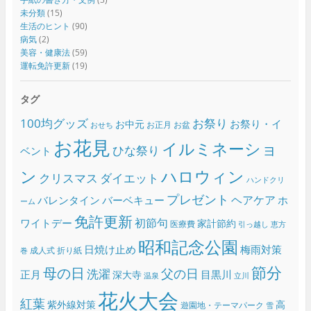
未分類
(15)
生活のヒント
(90)
病気
(2)
美容・健康法
(59)
運転免許更新
(19)
タグ
100均グッズ
お祭り
お祭り・イ
お中元
お正月
お盆
おせち
お花見
イルミネーショ
ひな祭り
ベント
ン
ハロウィン
クリスマス
ダイエット
ハンドクリ
プレゼント
ヘアケア
バレンタイン
バーベキュー
ホ
ーム
免許更新
初節句
ワイトデー
家計節約
医療費
引っ越し
恵方
昭和記念公園
日焼け止め
梅雨対策
成人式
折り紙
巻
節分
母の日
父の日
洗濯
正月
目黒川
深大寺
温泉
立川
花火大会
紅葉
紫外線対策
高
遊園地・テーマパーク
雪