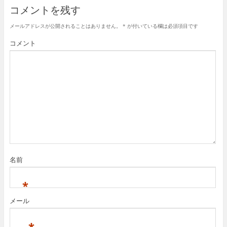
新
ッ
新
コメントを残す
し
ク
し
い
し
い
ウ
て
ウ
メールアドレスが公開されることはありません。
*
が付いている欄は必須項目です
ィ
く
ィ
ン
だ
ン
ド
さ
ド
コメント
ウ
い
ウ
で
(
で
開
新
開
き
し
き
ま
い
ま
す
ウ
す
)
ィ
)
ン
ド
ウ
で
開
き
ま
す
)
名前
*
メール