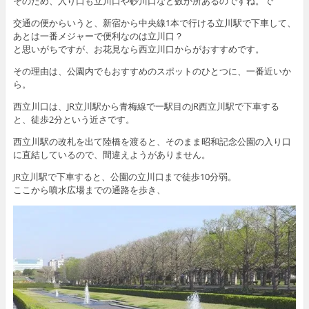
そのため、入り口も立川口や砂川口など数か所あるのですね。で
交通の便からいうと、新宿から中央線1本で行ける立川駅で下車して、
あとは一番メジャーで便利なのは立川口？
と思いがちですが、お花見なら西立川口からがおすすめです。
その理由は、公園内でもおすすめのスポットのひとつに、一番近いか
ら。
西立川口は、JR立川駅から青梅線で一駅目のJR西立川駅で下車する
と、徒歩2分という近さです。
西立川駅の改札を出て陸橋を渡ると、そのまま昭和記念公園の入り口
に直結しているので、間違えようがありません。
JR立川駅で下車すると、公園の立川口まで徒歩10分弱。
ここから噴水広場までの通路を歩き、