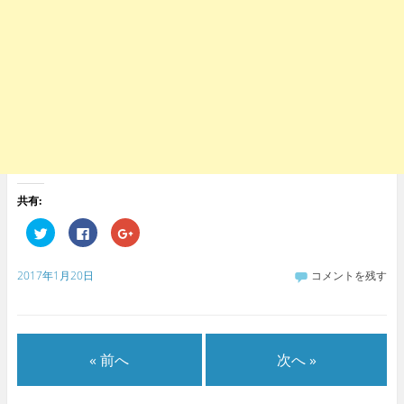
共有:
ク
F
ク
リ
a
リ
ッ
c
ッ
ク
e
ク
し
b
し
2017年1月20日
コメントを残す
て
o
て
T
o
G
w
k
o
i
で
o
t
共
g
t
有
l
e
す
e
« 前へ
次へ »
r
る
+
で
に
で
共
は
共
有
ク
有
(
リ
(