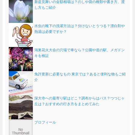
新盆見舞いの金額相場は？のしや袋の種類や書き方、渡
し方もご紹介
水虫の靴下の洗濯方法は？分けないとうつる？漂白剤や
熱湯は必要ですか？
鴻巣花火大会の穴場で車なら？公園や道の駅、メガドン
キを検証
免許更新に必要なもの 東京では？あると便利な物もご紹
介
深大寺への最寄り駅はどこ？調布からはバス？つつじヶ
丘は？おすすめの行き方をまとめてみた
プロフィール