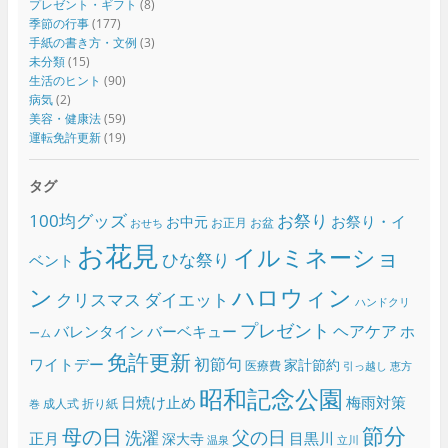
プレゼント・ギフト
(8)
季節の行事
(177)
手紙の書き方・文例
(3)
未分類
(15)
生活のヒント
(90)
病気
(2)
美容・健康法
(59)
運転免許更新
(19)
タグ
100均グッズ
お祭り
お祭り・イ
お中元
お正月
お盆
おせち
お花見
イルミネーショ
ひな祭り
ベント
ン
ハロウィン
クリスマス
ダイエット
ハンドクリ
プレゼント
ヘアケア
バレンタイン
バーベキュー
ホ
ーム
免許更新
初節句
ワイトデー
家計節約
医療費
引っ越し
恵方
昭和記念公園
日焼け止め
梅雨対策
成人式
折り紙
巻
節分
母の日
父の日
洗濯
正月
目黒川
深大寺
温泉
立川