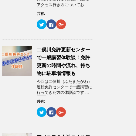
し
ク
し
アクセス行き方についてお ...
い
し
い
ウ
て
ウ
ィ
く
ィ
共有:
ン
だ
ン
ド
さ
ド
ウ
い
ウ
ク
F
ク
で
(
で
リ
a
リ
開
新
開
ッ
c
ッ
き
し
き
ク
e
ク
ま
い
ま
し
b
し
す
ウ
す
て
o
て
)
ィ
)
T
o
G
ン
w
k
o
二俣川免許更新センター
ド
i
で
o
ウ
t
共
g
で一般講習体験談！免許
で
t
有
l
開
e
す
e
更新の時間や流れ、持ち
き
r
る
+
ま
で
に
で
物に駐車場情報も
す
共
は
共
)
有
ク
有
今回は二俣川（ふたまたがわ）
(
リ
(
新
ッ
新
運転免許センターで一般講習に
し
ク
し
行ってきた方の体験談です ...
い
し
い
ウ
て
ウ
ィ
く
ィ
共有:
ン
だ
ン
ド
さ
ド
ウ
い
ウ
ク
F
ク
で
(
で
リ
a
リ
開
新
開
ッ
c
ッ
き
し
き
ク
e
ク
ま
い
ま
し
b
し
す
ウ
す
て
o
て
)
ィ
)
T
o
G