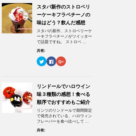
)
ィ
)
T
o
G
ン
w
k
o
スタバ新作のストロベリ
ド
i
で
o
ウ
t
共
g
ーケーキフラペチーノの
で
t
有
l
開
e
す
e
味はどう？飲んだ感想
き
r
る
+
ま
で
に
で
スタバの新作、ストロベリーケ
す
共
は
共
)
有
ク
有
ーキフラペチーノがツイッター
(
リ
(
で話題ですね。 ストロベ ...
新
ッ
新
し
ク
し
い
し
い
共有:
ウ
て
ウ
ィ
く
ィ
ク
F
ク
ン
だ
ン
リ
a
リ
ド
さ
ド
ッ
c
ッ
ウ
い
ウ
ク
e
ク
で
(
で
し
b
し
開
新
開
て
o
て
き
し
き
T
o
G
ま
い
ま
w
k
o
リンドールでハロウイン
す
ウ
す
i
で
o
)
ィ
)
t
共
g
ン
味３種類の感想！食べる
t
有
l
ド
e
す
e
ウ
順序でおすすめもご紹介
r
る
+
で
で
に
で
開
リンツのリンドールで期間限定
共
は
共
き
有
ク
有
ま
で発売されている、ハロウィン
(
リ
(
す
フレーバーを食べ比べして ...
新
ッ
新
)
し
ク
し
い
し
い
共有:
ウ
て
ウ