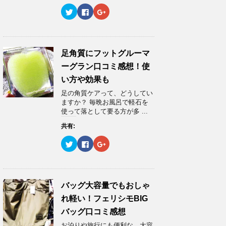
ド
さ
ド
ウ
い
ウ
ク
F
ク
で
(
で
リ
a
リ
開
新
開
ッ
c
ッ
き
し
き
ク
e
ク
ま
い
ま
し
b
し
す
ウ
す
て
o
て
)
ィ
)
T
o
G
ン
w
k
o
足角質にフットグルーマ
ド
i
で
o
ウ
t
共
g
ーグラン口コミ感想！使
で
t
有
l
開
e
す
e
い方や効果も
き
r
る
+
ま
で
に
で
足の角質ケアって、どうしてい
す
共
は
共
)
有
ク
有
ますか？ 毎晩お風呂で軽石を
(
リ
(
使って落として要る方が多 ...
新
ッ
新
し
ク
し
い
し
い
共有:
ウ
て
ウ
ィ
く
ィ
ク
F
ク
ン
だ
ン
リ
a
リ
ド
さ
ド
ッ
c
ッ
ウ
い
ウ
ク
e
ク
で
(
で
し
b
し
開
新
開
て
o
て
き
し
き
T
o
G
ま
い
ま
w
k
o
バッグ大容量でもおしゃ
す
ウ
す
i
で
o
)
ィ
)
t
共
g
ン
れ軽い！フェリシモBIG
t
有
l
ド
e
す
e
ウ
バッグ口コミ感想
r
る
+
で
で
に
で
開
お泊りや旅行にも便利な、大容