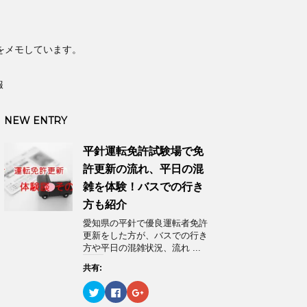
をメモしています。
報
NEW ENTRY
平針運転免許試験場で免
許更新の流れ、平日の混
雑を体験！バスでの行き
方も紹介
愛知県の平針で優良運転者免許
更新をした方が、バスでの行き
方や平日の混雑状況、流れ ...
共有:
ク
F
ク
リ
a
リ
ッ
c
ッ