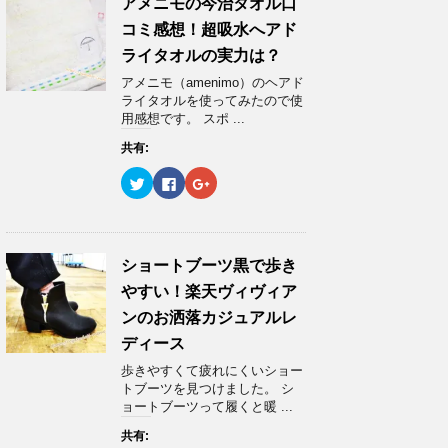
ン
w
k
o
アメニモの今治タオル口
ド
i
で
o
ウ
t
共
g
コミ感想！超吸水へアド
で
t
有
l
開
e
す
e
ライタオルの実力は？
き
r
る
+
ま
で
に
で
アメニモ（amenimo）のヘアド
す
共
は
共
)
有
ク
有
ライタオルを使ってみたので使
(
リ
(
用感想です。 スポ ...
新
ッ
新
し
ク
し
い
し
い
共有:
ウ
て
ウ
ィ
く
ィ
ク
F
ク
ン
だ
ン
リ
a
リ
ド
さ
ド
ッ
c
ッ
ウ
い
ウ
ク
e
ク
で
(
で
し
b
し
開
新
開
て
o
て
き
し
き
T
o
G
ま
い
ま
w
k
o
ショートブーツ黒で歩き
す
ウ
す
i
で
o
)
ィ
)
t
共
g
ン
やすい！楽天ヴィヴィア
t
有
l
ド
e
す
e
ウ
ンのお洒落カジュアルレ
r
る
+
で
で
に
で
開
ディース
共
は
共
き
有
ク
有
ま
歩きやすくて疲れにくいショー
(
リ
(
す
新
ッ
新
)
トブーツを見つけました。 シ
し
ク
し
ョートブーツって履くと暖 ...
い
し
い
ウ
て
ウ
ィ
く
ィ
共有:
ン
だ
ン