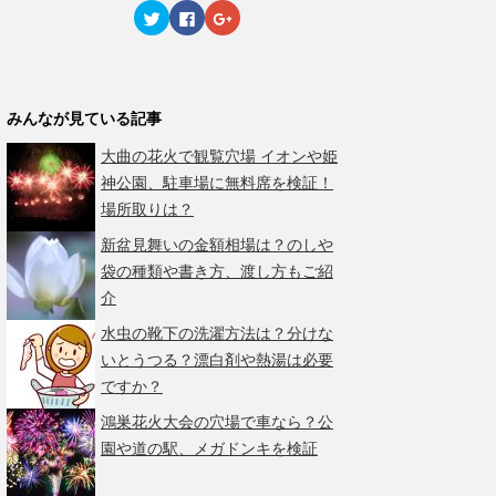
ィ
く
ィ
ク
F
ク
ン
だ
ン
リ
a
リ
ド
さ
ド
ッ
c
ッ
ウ
い
ウ
ク
e
ク
で
(
で
し
b
し
開
新
開
て
o
て
き
し
き
T
o
G
ま
い
ま
w
k
o
す
ウ
す
みんなが見ている記事
i
で
o
)
ィ
)
t
共
g
ン
t
有
l
ド
大曲の花火で観覧穴場 イオンや姫
e
す
e
ウ
r
る
+
で
神公園、駐車場に無料席を検証！
で
に
で
開
共
は
共
き
場所取りは？
有
ク
有
ま
(
リ
(
す
新
ッ
新
)
新盆見舞いの金額相場は？のしや
し
ク
し
い
し
い
袋の種類や書き方、渡し方もご紹
ウ
て
ウ
ィ
く
ィ
介
ン
だ
ン
ド
さ
ド
水虫の靴下の洗濯方法は？分けな
ウ
い
ウ
で
(
で
いとうつる？漂白剤や熱湯は必要
開
新
開
き
し
き
ですか？
ま
い
ま
す
ウ
す
)
ィ
)
鴻巣花火大会の穴場で車なら？公
ン
ド
園や道の駅、メガドンキを検証
ウ
で
開
き