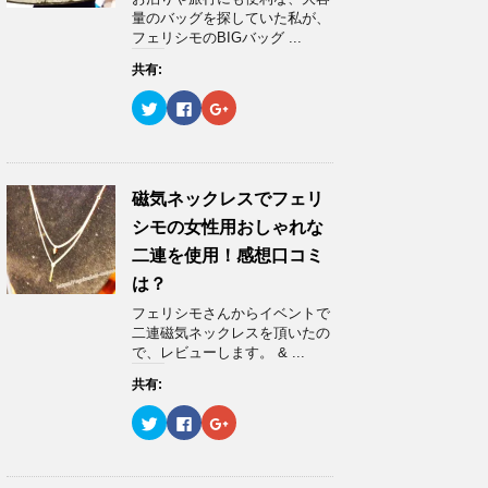
共
は
共
き
有
ク
有
ま
量のバッグを探していた私が、
(
リ
(
す
フェリシモのBIGバッグ ...
新
ッ
新
)
し
ク
し
い
し
い
共有:
ウ
て
ウ
ィ
く
ィ
ク
F
ク
ン
だ
ン
リ
a
リ
ド
さ
ド
ッ
c
ッ
ウ
い
ウ
ク
e
ク
で
(
で
し
b
し
開
新
開
て
o
て
き
し
き
T
o
G
ま
い
ま
w
k
o
磁気ネックレスでフェリ
す
ウ
す
i
で
o
)
ィ
)
t
共
g
ン
シモの女性用おしゃれな
t
有
l
ド
e
す
e
ウ
二連を使用！感想口コミ
r
る
+
で
で
に
で
開
は？
共
は
共
き
有
ク
有
ま
フェリシモさんからイベントで
(
リ
(
す
新
ッ
新
)
二連磁気ネックレスを頂いたの
し
ク
し
で、レビューします。 & ...
い
し
い
ウ
て
ウ
ィ
く
ィ
共有:
ン
だ
ン
ド
さ
ド
ウ
い
ウ
ク
F
ク
で
(
で
リ
a
リ
開
新
開
ッ
c
ッ
き
し
き
ク
e
ク
ま
い
ま
し
b
し
す
ウ
す
て
o
て