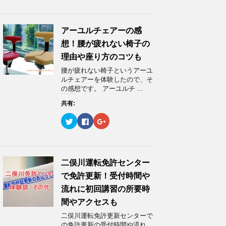
ク
e
ク
し
b
し
て
o
て
T
o
G
w
k
o
アーユルチェアーの感
i
で
o
t
共
g
想！腰が疲れない椅子の
t
有
l
e
す
e
理由や座り方のコツも
r
る
+
で
に
で
腰が疲れない椅子というアーユ
共
は
共
有
ク
有
ルチェアーを体験したので、そ
(
リ
(
の感想です。 アーユルチ ...
新
ッ
新
し
ク
し
い
し
い
共有:
ウ
て
ウ
ィ
く
ィ
ク
F
ク
ン
だ
ン
リ
a
リ
ド
さ
ド
ッ
c
ッ
ウ
い
ウ
ク
e
ク
で
(
で
し
b
し
開
新
開
て
o
て
き
し
き
T
o
G
ま
い
ま
w
k
o
二俣川運転免許センター
す
ウ
す
i
で
o
)
ィ
)
t
共
g
ン
で免許更新！受付時間や
t
有
l
ド
e
す
e
ウ
流れに初回講習の所要時
r
る
+
で
で
に
で
開
間やアクセスも
共
は
共
き
有
ク
有
ま
二俣川運転免許更新センターで
(
リ
(
す
新
ッ
新
)
の免許更新の受付時間や流れ、