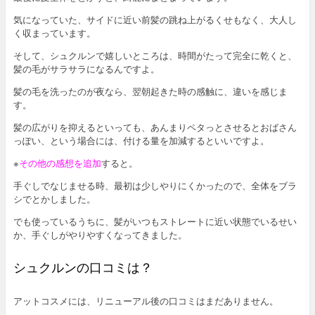
気になっていた、サイドに近い前髪の跳ね上がるくせもなく、大人し
く収まっています。
そして、シュクルンで嬉しいところは、時間がたって完全に乾くと、
髪の毛がサラサラになるんですよ。
髪の毛を洗ったのが夜なら、翌朝起きた時の感触に、違いを感じま
す。
髪の広がりを抑えるといっても、あんまりペタっとさせるとおばさん
っぽい、という場合には、付ける量を加減するといいですよ。
※
その他の感想を追加
すると。
手ぐしでなじませる時、最初は少しやりにくかったので、全体をブラ
シでとかしました。
でも使っているうちに、髪がいつもストレートに近い状態でいるせい
か、手ぐしがやりやすくなってきました。
シュクルンの口コミは？
アットコスメには、リニューアル後の口コミはまだありません。