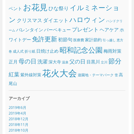
お花見
イルミネーショ
ひな祭り
ベント
ン
ハロウィン
クリスマス
ダイエット
ハンドクリ
プレゼント
ヘアケア
バレンタイン
バーベキュー
ホ
ーム
免許更新
初節句
ワイトデー
家計節約
医療費
引っ越し
恵方
昭和記念公園
日焼け止め
梅雨対策
成人式
折り紙
巻
節分
母の日
父の日
洗濯
正月
目黒川
深大寺
温泉
立川
花火大会
紅葉
紫外線対策
高
遊園地・テーマパーク
雪
尾山
アーカイブ
2019年6月
2019年4月
2018年12月
2018年11月
2018年10月