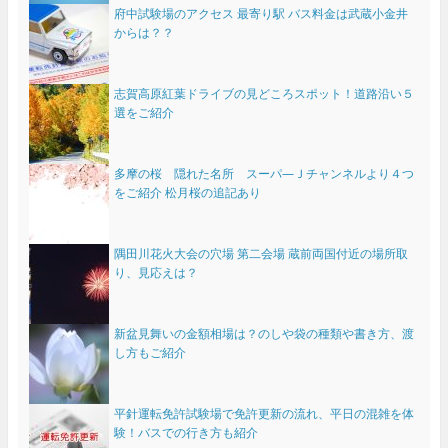
府中試験場のアクセス 最寄り駅 バス料金は武蔵小金井
からは？？
志賀高原紅葉ドライブの見どころスポット！道路沿い５
選をご紹介
多摩の桜 隠れた名所 スーパ―Ｊチャンネルより４つ
をご紹介 松月桜の追記あり
隅田川花火大会の穴場 第二会場 蔵前両国付近の場所取
り、見応えは？
新盆見舞いの金額相場は？のしや袋の種類や書き方、渡
し方もご紹介
平針運転免許試験場で免許更新の流れ、平日の混雑を体
験！バスでの行き方も紹介