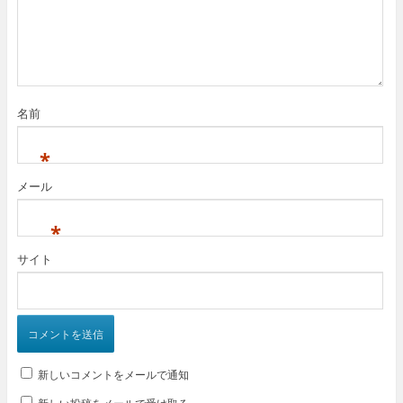
ド
ウ
で
開
き
ま
す
)
名前
*
メール
*
サイト
新しいコメントをメールで通知