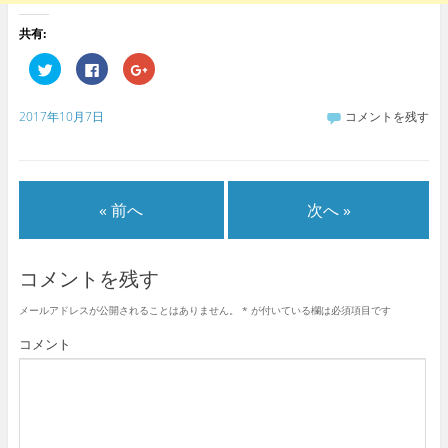
共有:
ク
F
ク
リ
a
リ
ッ
c
ッ
ク
e
ク
し
b
し
2017年10月7日
コメントを残す
て
o
て
T
o
G
w
k
o
i
で
o
t
共
g
t
有
l
e
す
e
« 前へ
次へ »
r
る
+
で
に
で
共
は
共
有
ク
有
(
リ
(
新
ッ
新
コメントを残す
し
ク
し
い
し
い
ウ
て
ウ
メールアドレスが公開されることはありません。
*
が付いている欄は必須項目です
ィ
く
ィ
ン
だ
ン
ド
さ
ド
コメント
ウ
い
ウ
で
(
で
開
新
開
き
し
き
ま
い
ま
す
ウ
す
)
ィ
)
ン