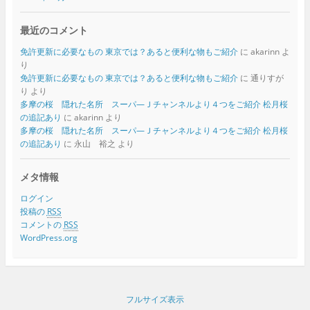
最近のコメント
免許更新に必要なもの 東京では？あると便利な物もご紹介
に
akarinn
よ
り
免許更新に必要なもの 東京では？あると便利な物もご紹介
に
通りすが
り
より
多摩の桜 隠れた名所 スーパ―Ｊチャンネルより４つをご紹介 松月桜
の追記あり
に
akarinn
より
多摩の桜 隠れた名所 スーパ―Ｊチャンネルより４つをご紹介 松月桜
の追記あり
に
永山 裕之
より
メタ情報
ログイン
投稿の
RSS
コメントの
RSS
WordPress.org
フルサイズ表示