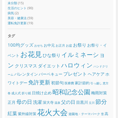
未分類
(15)
生活のヒント
(90)
病気
(2)
美容・健康法
(59)
運転免許更新
(19)
タグ
100均グッズ
お祭り
お祭り・イ
お中元
お正月
お盆
おせち
お花見
イルミネーショ
ひな祭り
ベント
ン
ハロウィン
クリスマス
ダイエット
ハンドクリ
プレゼント
ヘアケア
バレンタイン
バーベキュー
ホ
ーム
免許更新
初節句
ワイトデー
家計節約
医療費
引っ越し
恵方
昭和記念公園
日焼け止め
梅雨対策
成人式
折り紙
巻
節分
母の日
父の日
洗濯
正月
目黒川
深大寺
温泉
立川
花火大会
紅葉
紫外線対策
高
遊園地・テーマパーク
雪