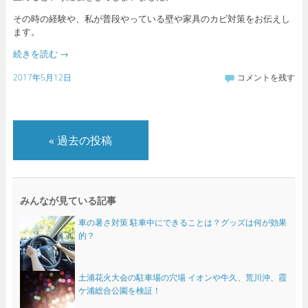
その時の経験や、私が普段やっている壁や家具のカビ対策をお伝えし
ます。
続きを読む
→
2017年5月12日
コメントを残す
«
過去の投稿
みんなが見ている記事
車の暑さ対策 駐車中にできることは？グッズは何が効果
的？
土浦花火大会の駐車場の穴場 イオンや牛久、荒川沖、霞
ケ浦総合公園を検証！