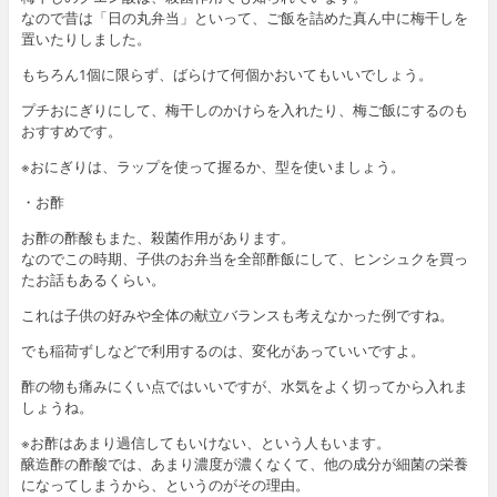
なので昔は「日の丸弁当」といって、ご飯を詰めた真ん中に梅干しを
置いたりしました。
もちろん1個に限らず、ばらけて何個かおいてもいいでしょう。
プチおにぎりにして、梅干しのかけらを入れたり、梅ご飯にするのも
おすすめです。
※おにぎりは、ラップを使って握るか、型を使いましょう。
・お酢
お酢の酢酸もまた、殺菌作用があります。
なのでこの時期、子供のお弁当を全部酢飯にして、ヒンシュクを買っ
たお話もあるくらい。
これは子供の好みや全体の献立バランスも考えなかった例ですね。
でも稲荷ずしなどで利用するのは、変化があっていいですよ。
酢の物も痛みにくい点ではいいですが、水気をよく切ってから入れま
しょうね。
※お酢はあまり過信してもいけない、という人もいます。
醸造酢の酢酸では、あまり濃度が濃くなくて、他の成分が細菌の栄養
になってしまうから、というのがその理由。