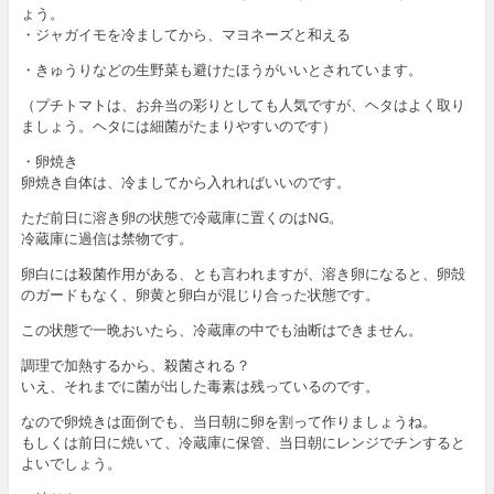
ょう。
・ジャガイモを冷ましてから、マヨネーズと和える
・きゅうりなどの生野菜も避けたほうがいいとされています。
（プチトマトは、お弁当の彩りとしても人気ですが、ヘタはよく取り
ましょう。ヘタには細菌がたまりやすいのです）
・卵焼き
卵焼き自体は、冷ましてから入れればいいのです。
ただ前日に溶き卵の状態で冷蔵庫に置くのはNG。
冷蔵庫に過信は禁物です。
卵白には殺菌作用がある、とも言われますが、溶き卵になると、卵殻
のガードもなく、卵黄と卵白が混じり合った状態です。
この状態で一晩おいたら、冷蔵庫の中でも油断はできません。
調理で加熱するから、殺菌される？
いえ、それまでに菌が出した毒素は残っているのです。
なので卵焼きは面倒でも、当日朝に卵を割って作りましょうね。
もしくは前日に焼いて、冷蔵庫に保管、当日朝にレンジでチンすると
よいでしょう。