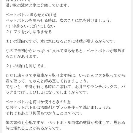
濃い味の液体と氷に分離しています。
ペットボトル 凍らせ方の注意
ペットボトルを凍らせる時は、次のことに気を付けましょう。
1 ）中身をいっぱいにしない
２）フタを少しゆるませる
１）の理由ですが、水は氷になるときに体積が増えるからです。
なので最初からいっぱいに入れて凍らせると、ペットボトルが破裂す
ることがあります。
２）の理由も同じです。
ただし凍らせて冷蔵庫から取り出す時は、いったんフタを取ってから
霜を取って、ちゃんと締め直しておきましょう。
でないと、中身が解ける時にこぼれて、お弁当やランチボックス、バ
ッグまでびしょびしょになってしまうからです。
ペットボトルを何回か使うときの注意
なおペットボトルは漂白剤とブラシを使って洗いましょうね。
それでもあまり何回もつかうことはNGです。
菌の繁殖も心配ですが、ペットボトル自体の材質が劣化して、思わぬ
時に壊れることがあるからです。