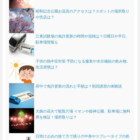
昭和記念公園お花見のアクセスは？スポットの場所取り
や売店は？
江東試験場の免許更新の時間や混雑は？日曜日や平日、
駐車場情報も
子供の熱中症対策 予防になる服装や水分補給の飲み物、
生活習慣は？
府中で免許更新の流れと手順は？初回講習の体験談
大曲の花火で観覧穴場 イオンや姫神公園、駐車場に無料
席を検証！場所取りは？
日焼け止めの捨て方で残りの中身やスプレータイプの処