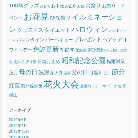
100均グッズ
お祭り
お祭り・イ
お中元
お正月
お盆
おせち
お花見
イルミネーショ
ひな祭り
ベント
ン
ハロウィン
クリスマス
ダイエット
ハンドクリ
プレゼント
ヘアケア
バレンタイン
バーベキュー
ホ
ーム
免許更新
初節句
ワイトデー
家計節約
医療費
引っ越し
恵方
昭和記念公園
日焼け止め
梅雨対策
成人式
折り紙
巻
節分
母の日
父の日
洗濯
正月
目黒川
深大寺
温泉
立川
花火大会
紅葉
紫外線対策
高
遊園地・テーマパーク
雪
尾山
アーカイブ
2019年6月
2019年4月
2018年12月
2018年11月