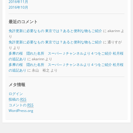
2016年11月
2016年10月
最近のコメント
免許更新に必要なもの 東京では？あると便利な物もご紹介
に
akarinn
よ
り
免許更新に必要なもの 東京では？あると便利な物もご紹介
に
通りすが
り
より
多摩の桜 隠れた名所 スーパ―Ｊチャンネルより４つをご紹介 松月桜
の追記あり
に
akarinn
より
多摩の桜 隠れた名所 スーパ―Ｊチャンネルより４つをご紹介 松月桜
の追記あり
に
永山 裕之
より
メタ情報
ログイン
投稿の
RSS
コメントの
RSS
WordPress.org