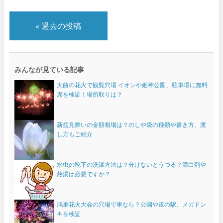
«
過去の投稿
みんなが見ている記事
大曲の花火で観覧穴場 イオンや姫神公園、駐車場に無料
席を検証！場所取りは？
新盆見舞いの金額相場は？のしや袋の種類や書き方、渡
し方もご紹介
水虫の靴下の洗濯方法は？分けないとうつる？漂白剤や
熱湯は必要ですか？
鴻巣花火大会の穴場で車なら？公園や道の駅、メガドン
キを検証